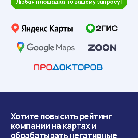
Стоимость
Создание макетов с NFC и QR кодами
Печать промоматериалов
Изготовление тейбл стендов
Печать пластиковых визиток
Сервис предоставления статистики
Базовый пакет
3000₽
7500₽
на 1 филиал:
Заказать промоматериалы под ключ!
скидка за комплект
комплект макетов для