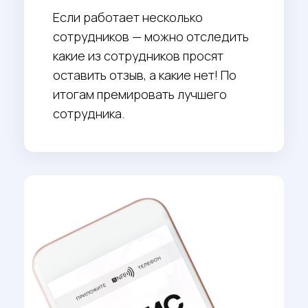
преимущества
Что вы получите с нашими
промоматериалами?
Существует 2 способа сбора отзывов.
Штатный доступен в интерфейсе вашей
компании в Яндекс Бизнесе для
самостоятельной подготовки. Наша
разработка — делаем под ключ.