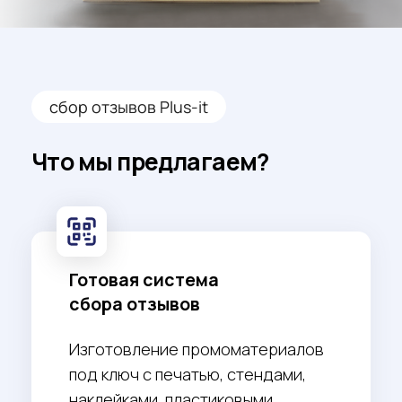
Изготовление промоматериалов
под ключ с печатью, стендами,
наклейками, пластиковыми
визитками с NFC и QR кодами.
Обучение персонала
и подбор стратегии
Обучим ваш персонал правильно
работать с системой.
Выстроим систему мотивации и
контроля для руководителя.
Предоставление