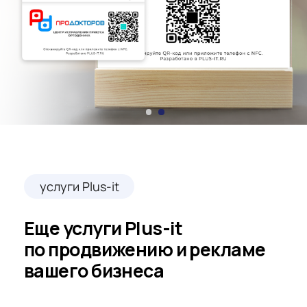
Смотреть все
Наши специалисты ежегодно проходят
сертификацию по рекламе и аналитике
Яндекса
начало работы
3 специалиста
2 специалиста
Обсудим наращивание
отзывов вашей компании
на картах?
Если у вас есть вопросы, оставьте заявку.
Мы свяжемся с вами, чтобы подробно
обсудить варианты увеличения рейтинга
вашей компании и рассчитать стоимость