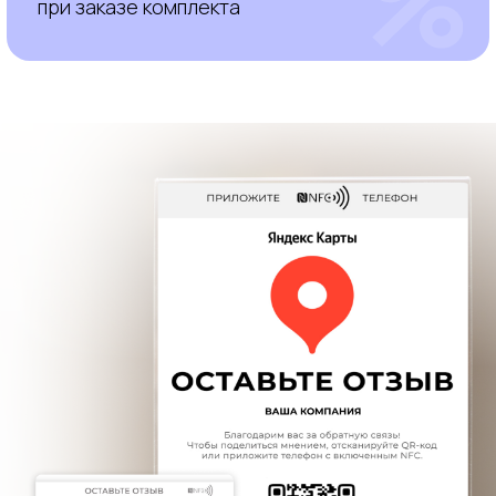
Наши специалисты ежегодно проходят
сертификацию по рекламе и аналитике
Яндекса
3 специалиста
2 специалиста
отзывы
Нам важен результат
и репутация в глазах клиента