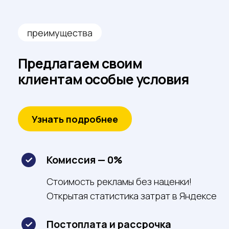
8(800)100-29-14
nikrbk@plus-it.ru
Политика
ООО ПЛЮС АЙ ТИ
конфиденциальности
ИНН: 3664205811
Договора
Оставить отзыв
Услуги
Информация
Создание сайтов 1C-Битрикс
Требования к рекламным
Настройка online опла
GEO ADV
материалам Яндекс
Настройка CRM
Создание сайтов на Тильде
Настройка сквозной а
Разработка парсеров
Парсинг статистики
PHP + Python разработка
О компании
Реклама в Яндекс Кар
Яндекс Навигатор
Разработка Телеграм ботов
Контакты
Продвижение в Яндек
Техническая поддержка сайтов