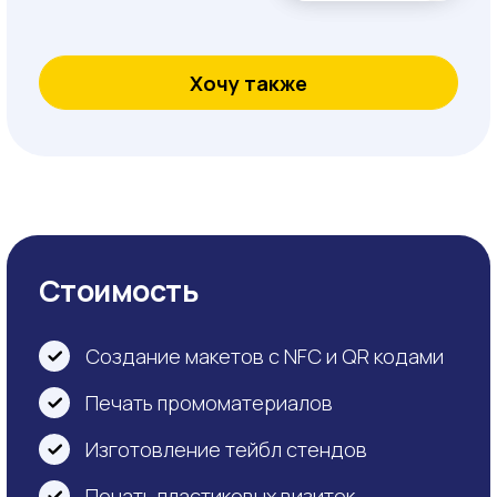
Беспроцентная рассрочка при
размещении от 180 дней в
Яндекс.Картах и Яндекс.Бизнесе
Бесплатный коллтрекинг
Отслеживаем звонки и оцениваем
эффективность рекламы
Возмещение НДС
Все услуги с НДС,
возмещение НДС 20%
Скидки до 25%
Приоритетное размещение
в Яндекс.Картах,
Навигаторе и 2ГИС со
скидкой до 25%
Партнерство для маркетологов
Свяжитесь с нами
, обсудим
условия сотрудничества