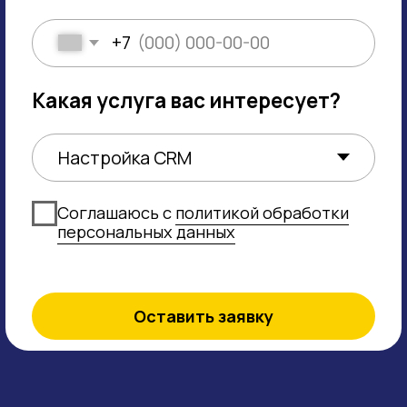
8(800)100-29-14
nikrbk@plus-it.ru
Политика
ООО ПЛЮС АЙ ТИ
конфиденциальности
ИНН: 3664205811
Договора
Оставить отзыв
Услуги
Информация
Создание сайтов 1C-Битрикс
Требования к рекламным
Настройка online опл
GEO ADV
материалам Яндекс
Настройка CRM
Создание сайтов на Тильде
Настройка сквозной 
Разработка парсеров
Парсинг статистики
PHP + Python разработка
О компании
Реклама в Яндекс Ка
Яндекс Навигатор
Разработка Телеграм ботов
Контакты
Продвижение в Яндек
Техническая поддержка сайтов