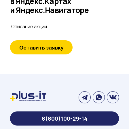
Описание акции
8(800)100-29-14
nikrbk@plus-it.ru
Политика
ООО ПЛЮС АЙ ТИ
конфиденциальности
ИНН: 3664205811
Договора
Оставить отзыв
Услуги
Информация
Создание сайтов 1C-Битрикс
Требования к рекламным
Настройка online опл
GEO ADV
материалам Яндекс
Настройка CRM
Создание сайтов на Тильде